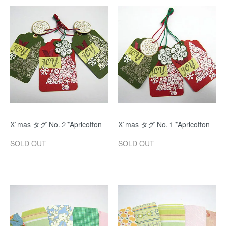
X`mas タグ No.２*Apricotton
X`mas タグ No.１*Apricotton
SOLD OUT
SOLD OUT