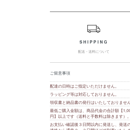
ショッピングガイド
SHIPPING
配送・送料について
ご留意事項
配達の日時はご指定いただけません。
ラッピング等は対応しておりません。
領収書と納品書の発行はいたしておりませ
最低ご購入金額は、商品代金の合計額【1,00
円】以上です（送料と手数料は除きます）
お支払い確認後３日間以内に発送し、発送
連絡から通常２～３日間ほどで到着いたし