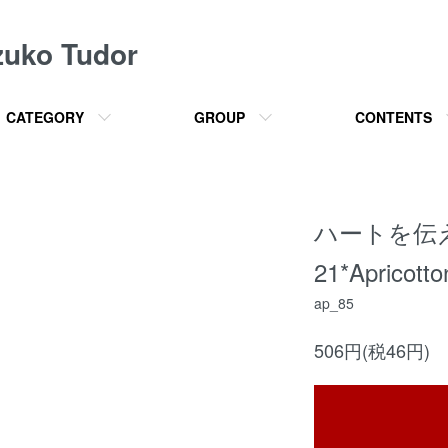
o Tudor
CATEGORY
GROUP
CONTENTS
ハートを伝
21*Apricotto
ap_85
506円(税46円)