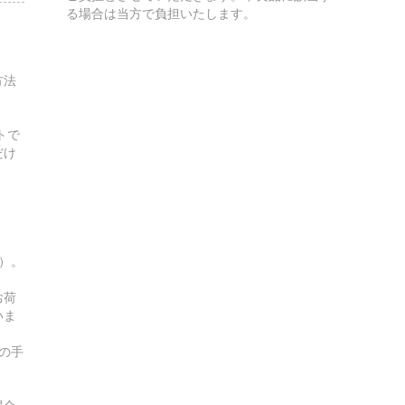
る場合は当方で負担いたします。
方法
トで
だけ
す）。
お荷
いま
の手