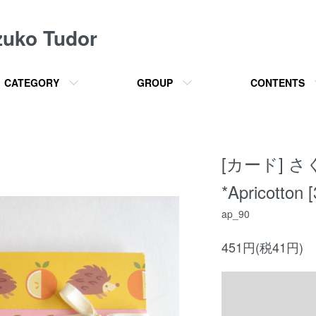
o Tudor
CATEGORY
GROUP
CONTENTS
[カード] 
*Apricotton
ap_90
451円(税41円)