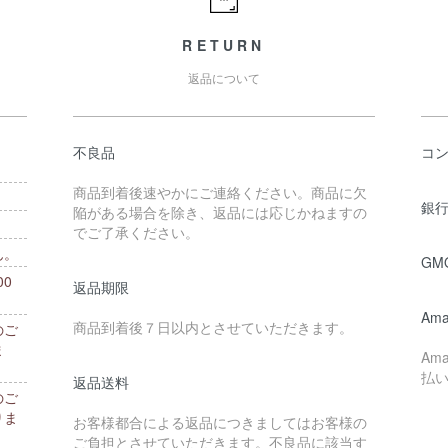
RETURN
返品について
不良品
コ
商品到着後速やかにご連絡ください。商品に欠
銀行
陥がある場合を除き、返品には応じかねますの
でご了承ください。
ん。
GM
0
返品期限
。
Ama
商品到着後７日以内とさせていただきます。
のご
ま
Am
払
返品送料
のご
りま
お客様都合による返品につきましてはお客様の
ご負担とさせていただきます。不良品に該当す