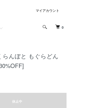
マイアカウント
0
さくらんぼと もぐらどん
 [30%OFF]
休止中