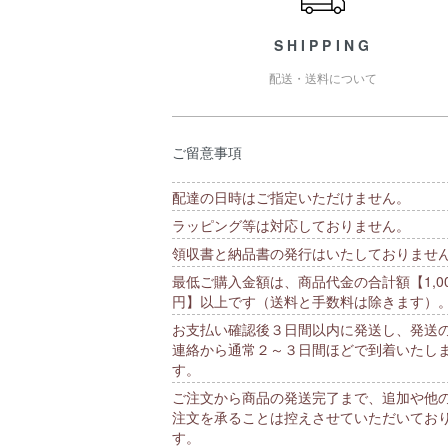
SHIPPING
配送・送料について
ご留意事項
配達の日時はご指定いただけません。
ラッピング等は対応しておりません。
領収書と納品書の発行はいたしておりませ
最低ご購入金額は、商品代金の合計額【1,00
円】以上です（送料と手数料は除きます）
お支払い確認後３日間以内に発送し、発送
連絡から通常２～３日間ほどで到着いたし
す。
ご注文から商品の発送完了まで、追加や他
注文を承ることは控えさせていただいてお
す。