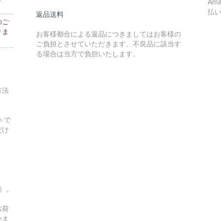
Am
払
返品送料
のご
りま
お客様都合による返品につきましてはお客様の
ご負担とさせていただきます。不良品に該当す
る場合は当方で負担いたします。
方法
トで
だけ
す）。
お荷
いま