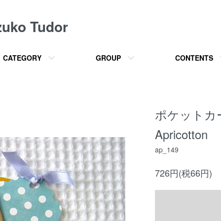
o Tudor
CATEGORY
GROUP
CONTENTS
ポケットカ
Apricotton
ap_149
726円(税66円)