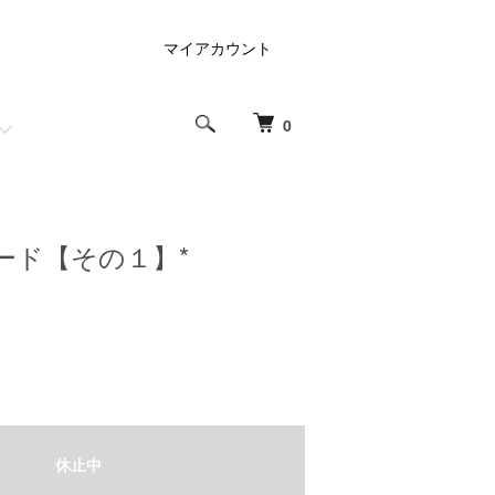
マイアカウント
0
ード【その１】*
休止中