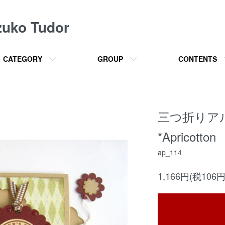
o Tudor
CATEGORY
GROUP
CONTENTS
三つ折りア
*Apricotton
ap_114
1,166円(税106円