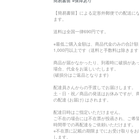
簡易書留 ※保障あり
【簡易書留】による定形外郵便での配送に
ます。
送料は全国一律690円です。
※最低ご購入金額は、商品代金のみの合計額
1,000円以上です（送料と手数料は除きま
商品が届かなかったり、到着時に破損があ
場合、代金をお返しいたします。
(破損分はご返品となります)
配達員さんからの手渡しでお届けします。
土・日・祝／商品の発送はお休みですが、
の配達 (お届け) はされます。
配達日時はご指定いただけません。
ご不在の場合には不在票が投函され、ご希
時間帯での再配達をご依頼いただけます。
※不在票に記載の期限までにお受け取りをお
します。