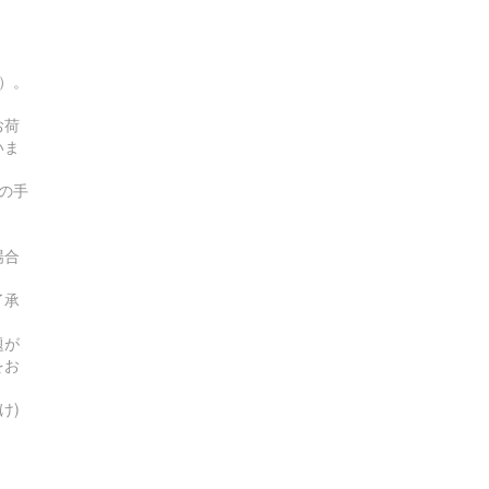
す）。
お荷
いま
の手
場合
了承
題が
をお
け)