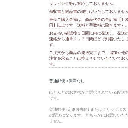
ラッピング等は対応しておりません。
領収書と納品書の発行はいたしておりませ
最低ご購入金額は、商品代金の合計額【1,00
円】以上です（送料と手数料は除きます）
お支払い確認後３日間以内に発送し、発送
連絡から通常２～３日間ほどで到着いたし
す。
ご注文から商品の発送完了まで、追加や他
注文を承ることは控えさせていただいてお
す。
普通郵便 ※保障なし
ほとんどのお客様がご選択されている配送
です。
普通郵便 (定形外郵便) またはクリックポス
の配送になります。どちらかはお選びいた
ません。