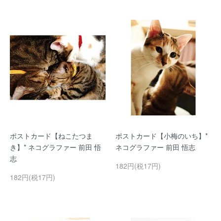
ポストカード【ねこたつま
ポストカード【小梅のいち】*
き】* ネコグラファー 前田 悟
ネコグラファー 前田 悟志
志
182円(税17円)
182円(税17円)