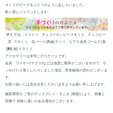
４ミリのビーズをぶどうのようにあしらいました。
動く度にジャラっとします。
サイ
寸法…４３ミリ、チェコメロンビーズ８ミリ、チェコビー
ズ
ズ４ミリ、花パーツ(真鍮)５ミリ、ピアス金具ゴールド(真
(約)
鍮)１０ミリ
アクセサリーは非常にデリケートです。
金具・ワイヤー(テグス)などは強度に限界がございますので、引
っかけたり落としたりしました場合、変形破損の恐れがございま
す。
お取り扱いには充分注意くださいますようお願い申し上げます。
撮影環境や ご覧のディスプレイ・モニタ (画面)により、画像と
現物で 色味に違いのある場合がございます。