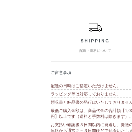
ショッピングガイド
SHIPPING
配送・送料について
ご留意事項
配達の日時はご指定いただけません。
ラッピング等は対応しておりません。
領収書と納品書の発行はいたしておりませ
最低ご購入金額は、商品代金の合計額【1,00
円】以上です（送料と手数料は除きます）
お支払い確認後３日間以内に発送し、発送
連絡から通常２～３日間ほどで到着いたし