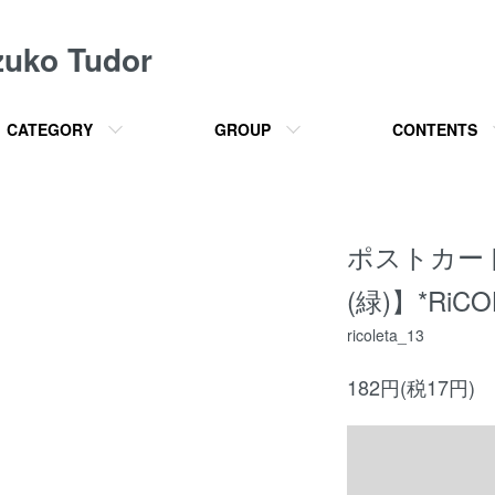
o Tudor
CATEGORY
GROUP
CONTENTS
ポストカー
(緑)】*RiCO
ricoleta_13
182円(税17円)