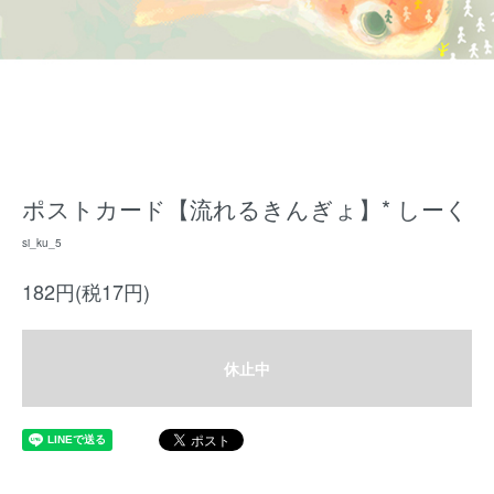
ポストカード【流れるきんぎょ】* しーく
si_ku_5
182円(税17円)
休止中