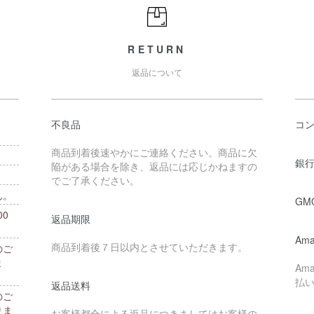
RETURN
返品について
不良品
コ
商品到着後速やかにご連絡ください。商品に欠
銀行
陥がある場合を除き、返品には応じかねますの
でご了承ください。
ん。
GM
0
返品期限
。
Ama
商品到着後７日以内とさせていただきます。
のご
ま
Am
払
返品送料
のご
りま
お客様都合による返品につきましてはお客様の