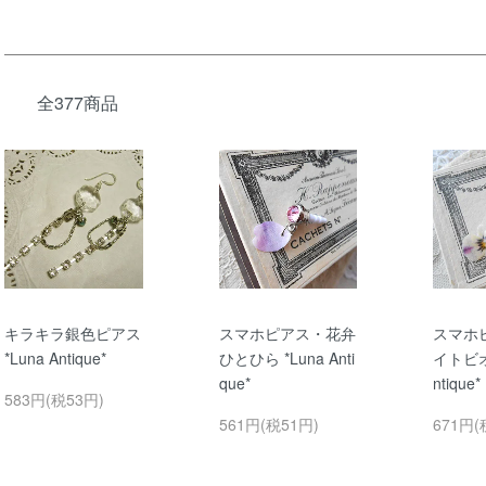
全377商品
キラキラ銀色ピアス
スマホピアス・花弁
スマホ
*Luna Antique*
ひとひら *Luna Anti
イトビオラ
que*
ntique*
583円(税53円)
561円(税51円)
671円(