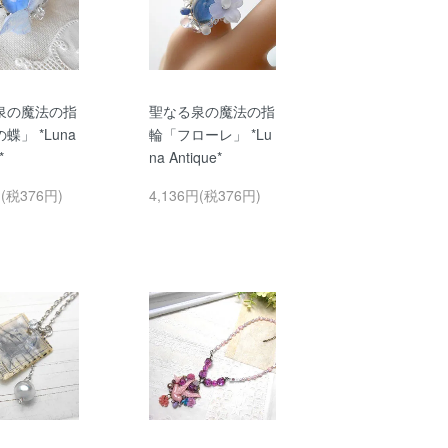
泉の魔法の指
聖なる泉の魔法の指
蝶」 *Luna
輪「フローレ」 *Lu
*
na Antique*
円(税376円)
4,136円(税376円)