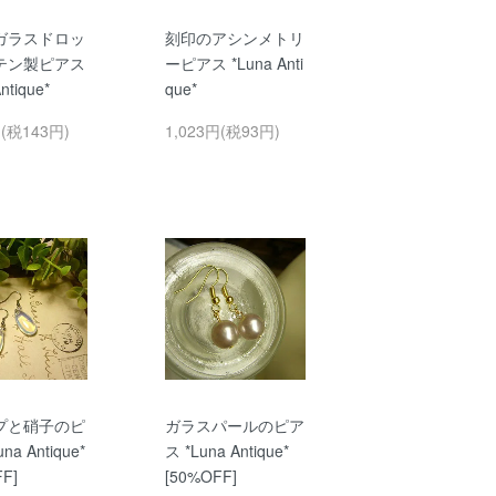
ガラスドロッ
刻印のアシンメトリ
テン製ピアス
ーピアス *Luna Anti
ntique*
que*
円(税143円)
1,023円(税93円)
プと硝子のピ
ガラスパールのピア
na Antique*
ス *Luna Antique*
F]
[50%OFF]