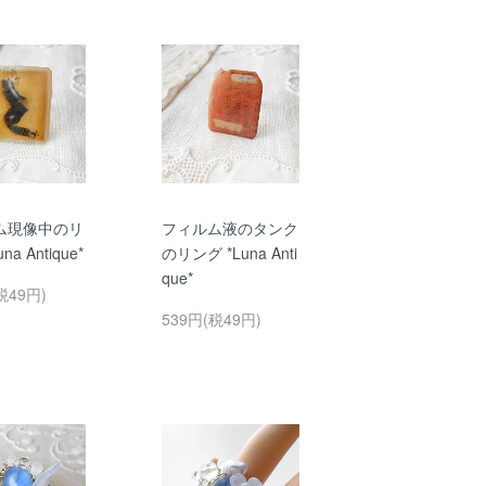
ム現像中のリ
フィルム液のタンク
na Antique*
のリング *Luna Anti
que*
税49円)
539円(税49円)