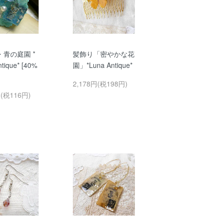
青の庭園 *
髪飾り「密やかな花
tique* [40%
園」*Luna Antique*
2,178円(税198円)
円(税116円)