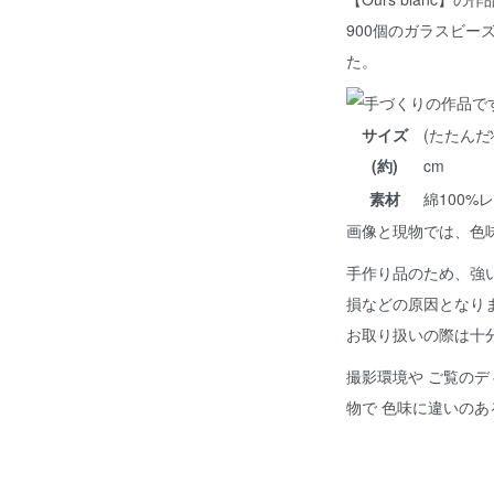
900個のガラスビー
た。
サイズ
(たたんだ状
(約)
cm
素材
綿100%
画像と現物では、色
手作り品のため、強
損などの原因となり
お取り扱いの際は十
撮影環境や ご覧のデ
物で 色味に違いの