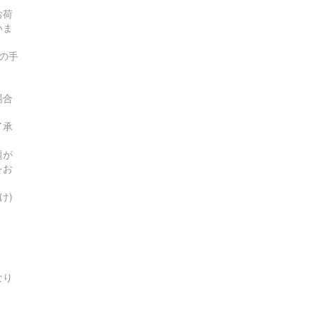
お荷
いま
の手
場合
了承
題が
をお
け)
なり