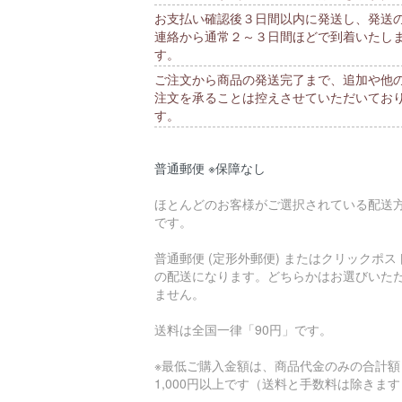
お支払い確認後３日間以内に発送し、発送
連絡から通常２～３日間ほどで到着いたし
す。
ご注文から商品の発送完了まで、追加や他
注文を承ることは控えさせていただいてお
す。
普通郵便 ※保障なし
ほとんどのお客様がご選択されている配送
です。
普通郵便 (定形外郵便) またはクリックポス
の配送になります。どちらかはお選びいた
ません。
送料は全国一律「90円」です。
※最低ご購入金額は、商品代金のみの合計額
1,000円以上です（送料と手数料は除きま