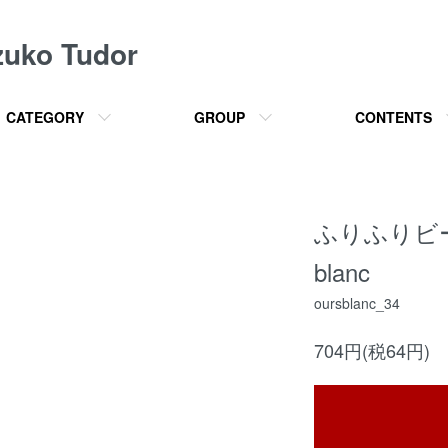
o Tudor
CATEGORY
GROUP
CONTENTS
ふりふりビー
blanc
oursblanc_34
704円(税64円)