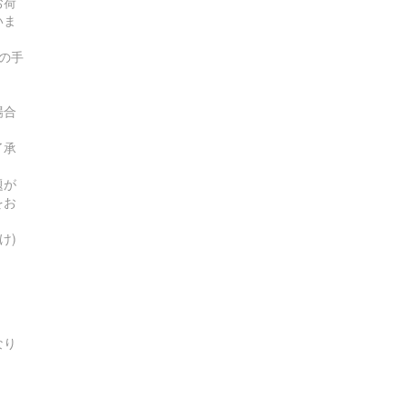
お荷
いま
の手
場合
了承
題が
をお
け)
なり