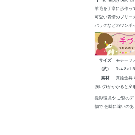
羊毛を丁寧に形作っ
可愛い表情のブリー
バックなどのワンポ
サイズ
モチーフ／
(約)
3×4.8×1.
素材
真鍮金具 
強い力がかかると変
撮影環境や ご覧のデ
物で 色味に違いの