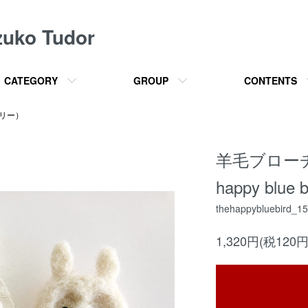
o Tudor
CATEGORY
GROUP
CONTENTS
サリー）
羊毛ブローチ
happy blue b
thehappybluebird_1
1,320円(税120円