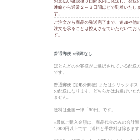
お支払い確認後３日間以内に発送し、発送
連絡から通常２～３日間ほどで到着いたし
す。
ご注文から商品の発送完了まで、追加や他
注文を承ることは控えさせていただいてお
す。
普通郵便 ※保障なし
ほとんどのお客様がご選択されている配送
です。
普通郵便 (定形外郵便) またはクリックポス
の配送になります。どちらかはお選びいた
ません。
送料は全国一律「90円」です。
※最低ご購入金額は、商品代金のみの合計額
1,000円以上です（送料と手数料は除きま