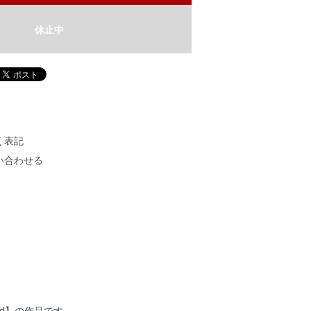
休止中
く表記
い合わせる
 bird】の作品です。