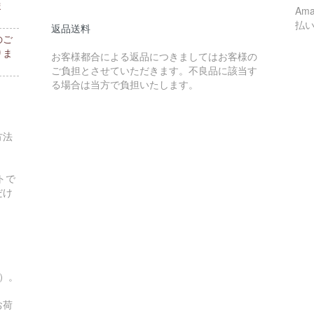
ま
Am
払
返品送料
のご
りま
お客様都合による返品につきましてはお客様の
ご負担とさせていただきます。不良品に該当す
る場合は当方で負担いたします。
方法
トで
だけ
す）。
お荷