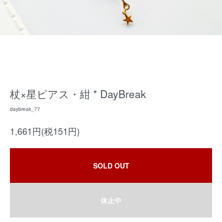
杖×星ピアス・紺 * DayBreak
daybreak_77
1,661円(税151円)
SOLD OUT
休止中