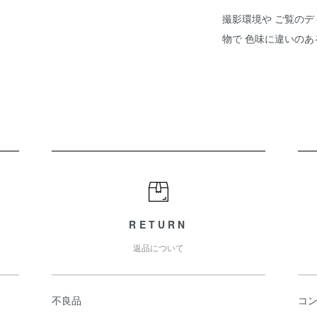
撮影環境や ご覧のデ
物で 色味に違いの
RETURN
返品について
不良品
コ