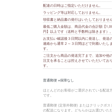
配達の日時はご指定いただけません。
ラッピング等は対応しておりません。
領収書と納品書の発行はいたしておりませ
最低ご購入金額は、商品代金の合計額【1,00
円】以上です（送料と手数料は除きます）
お支払い確認後３日間以内に発送し、発送
連絡から通常２～３日間ほどで到着いたし
す。
ご注文から商品の発送完了まで、追加や他
注文を承ることは控えさせていただいてお
す。
普通郵便 ※保障なし
ほとんどのお客様がご選択されている配送
です。
普通郵便 (定形外郵便) またはクリックポス
の配送になります。どちらかはお選びいた