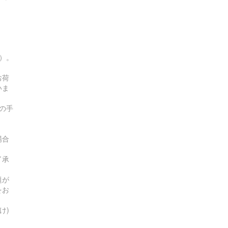
す）。
お荷
いま
の手
場合
了承
題が
をお
け)