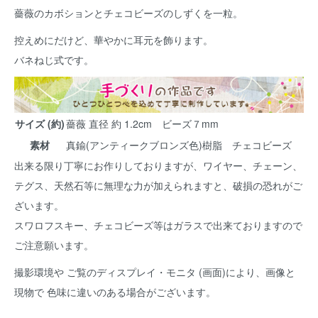
薔薇のカボションとチェコビーズのしずくを一粒。
控えめにだけど、華やかに耳元を飾ります。
バネねじ式です。
サイズ (約)
薔薇 直径 約 1.2cm ビーズ７mm
素材
真鍮(アンティークブロンズ色)樹脂 チェコビーズ
出来る限り丁寧にお作りしておりますが、ワイヤー、チェーン、
テグス、天然石等に無理な力が加えられますと、破損の恐れがご
ざいます。
スワロフスキー、チェコビーズ等はガラスで出来ておりますので
ご注意願います。
撮影環境や ご覧のディスプレイ・モニタ (画面)により、画像と
現物で 色味に違いのある場合がございます。