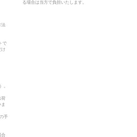
る場合は当方で負担いたします。
方法
トで
だけ
す）。
お荷
いま
の手
場合