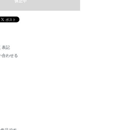
休止中
く表記
い合わせる
*】の作品です。