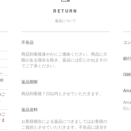
RETURN
返品について
不良品
コ
商品到着後速やかにご連絡ください。商品に欠
銀行
陥がある場合を除き、返品には応じかねますの
でご了承ください。
ん。
GM
0
返品期限
。
Ama
商品到着後７日以内とさせていただきます。
のご
ま
Am
払
返品送料
のご
りま
お客様都合による返品につきましてはお客様の
ご負担とさせていただきます。不良品に該当す