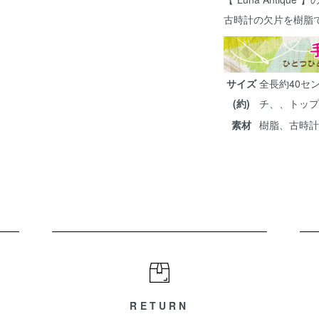
古時計の欠片を樹脂
サイズ
全長約40セ
(約)
チ、、トップ
素材
樹脂、古時計
RETURN