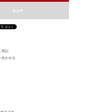
休止中
く表記
い合わせる
*】の作品です。