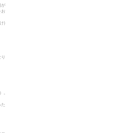
題が
をお
け)
なり
す）。
った