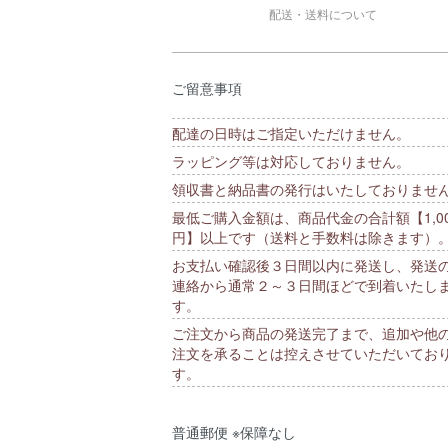
配送・送料について
ご留意事項
配達の日時はご指定いただけません。
ラッピング等は対応しておりません。
領収書と納品書の発行はいたしておりませ
最低ご購入金額は、商品代金の合計額【1,00
円】以上です（送料と手数料は除きます）
お支払い確認後３日間以内に発送し、発送
連絡から通常２～３日間ほどで到着いたし
す。
ご注文から商品の発送完了まで、追加や他
注文を承ることは控えさせていただいてお
す。
普通郵便 ※保障なし