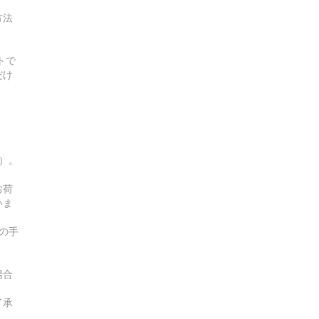
方法
トで
だけ
す）。
お荷
いま
の手
場合
了承