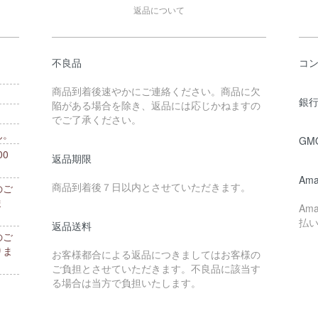
返品について
不良品
コ
商品到着後速やかにご連絡ください。商品に欠
銀行
陥がある場合を除き、返品には応じかねますの
でご了承ください。
ん。
GM
0
返品期限
。
Ama
商品到着後７日以内とさせていただきます。
のご
ま
Am
払
返品送料
のご
りま
お客様都合による返品につきましてはお客様の
ご負担とさせていただきます。不良品に該当す
る場合は当方で負担いたします。