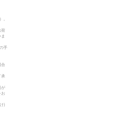
す）。
お荷
いま
の手
場合
了承
題が
をお
け)