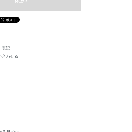
休止中
く表記
い合わせる
**】の作品です。