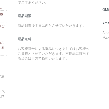
でご了承ください。
ん。
GM
0
返品期限
。
Ama
商品到着後７日以内とさせていただきます。
のご
ま
Am
払
返品送料
のご
りま
お客様都合による返品につきましてはお客様の
ご負担とさせていただきます。不良品に該当す
る場合は当方で負担いたします。
方法
トで
だけ