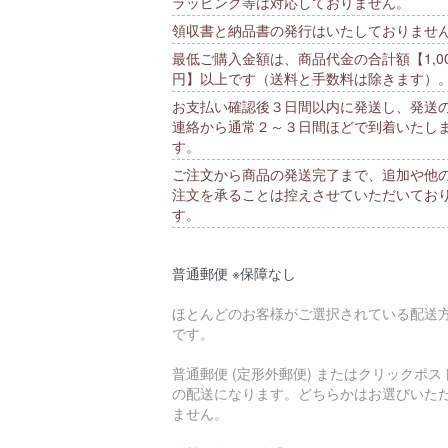
ラッピング等は対応しておりません。
領収書と納品書の発行はいたしておりませ
最低ご購入金額は、商品代金の合計額【1,00
円】以上です（送料と手数料は除きます）
お支払い確認後３日間以内に発送し、発送
連絡から通常２～３日間ほどで到着いたし
す。
ご注文から商品の発送完了まで、追加や他
注文を承ることは控えさせていただいてお
す。
普通郵便 ※保障なし
ほとんどのお客様がご選択されている配送
です。
普通郵便 (定形外郵便) またはクリックポス
の配送になります。どちらかはお選びいた
ません。