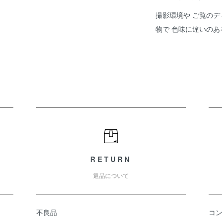
撮影環境や ご覧のデ
物で 色味に違いの
RETURN
返品について
不良品
コ