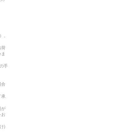
す）。
お荷
いま
の手
場合
了承
題が
をお
け)