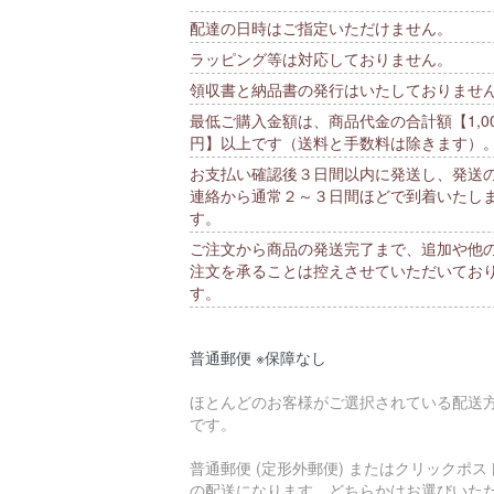
配達の日時はご指定いただけません。
ラッピング等は対応しておりません。
領収書と納品書の発行はいたしておりませ
最低ご購入金額は、商品代金の合計額【1,00
円】以上です（送料と手数料は除きます）
お支払い確認後３日間以内に発送し、発送
連絡から通常２～３日間ほどで到着いたし
す。
ご注文から商品の発送完了まで、追加や他
注文を承ることは控えさせていただいてお
す。
普通郵便 ※保障なし
ほとんどのお客様がご選択されている配送
です。
普通郵便 (定形外郵便) またはクリックポス
の配送になります。どちらかはお選びいた