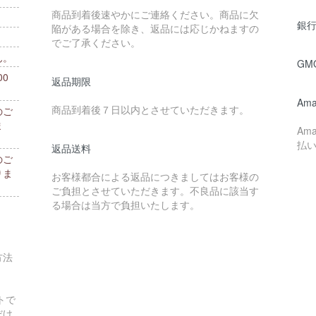
商品到着後速やかにご連絡ください。商品に欠
銀行
陥がある場合を除き、返品には応じかねますの
でご了承ください。
ん。
GM
0
返品期限
。
Ama
商品到着後７日以内とさせていただきます。
のご
ま
Am
払
返品送料
のご
りま
お客様都合による返品につきましてはお客様の
ご負担とさせていただきます。不良品に該当す
る場合は当方で負担いたします。
方法
トで
だけ