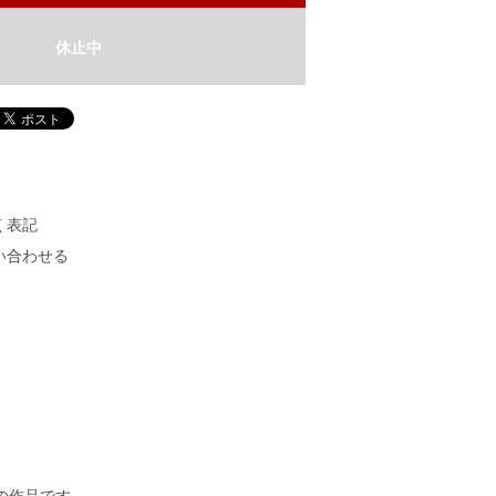
休止中
く表記
い合わせる
**】の作品です。