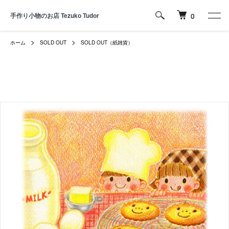
手作り小物のお店 Tezuko Tudor
0
ホーム
SOLD OUT
SOLD OUT（紙雑貨）