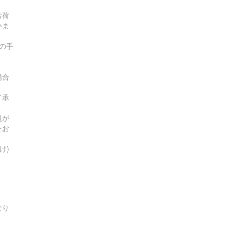
お荷
いま
の手
場合
了承
題が
をお
け)
なり