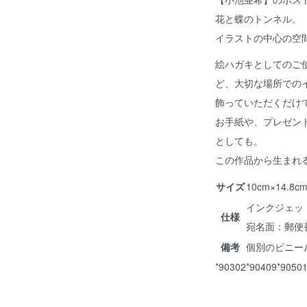
花と蝶のトンネル。
イラストの中心の空
絵ハガキとしてのご
ど、大切な場所での
飾っていただくだけ
お手紙や、プレゼン
としても。
この作品から生まれ
サイズ
10cm×14.
インクジェッ
仕様
宛名面：郵便
備考
個別のビニー
*90302*90409*9050