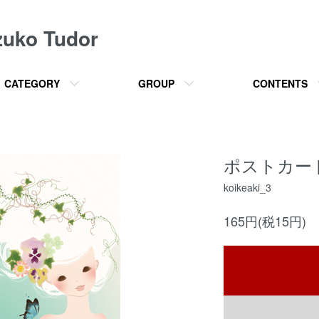
o Tudor
CATEGORY
GROUP
CONTENTS
ポストカー
koikeaki_3
165円(税15円)