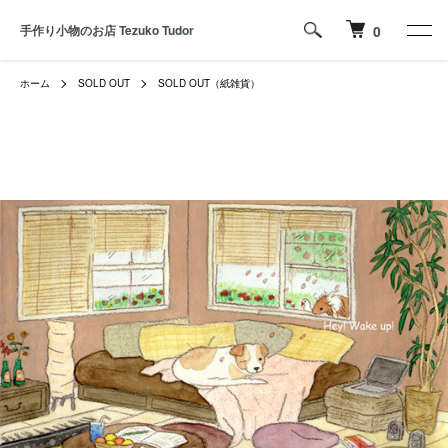
手作り小物のお店 Tezuko Tudor
0
ホーム
SOLD OUT
SOLD OUT（紙雑貨）