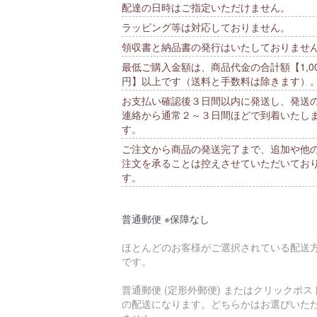
配達の日時はご指定いただけません。
ラッピング等は対応しておりません。
領収書と納品書の発行はいたしておりませ
最低ご購入金額は、商品代金の合計額【1,00
円】以上です（送料と手数料は除きます）
お支払い確認後３日間以内に発送し、発送
連絡から通常２～３日間ほどで到着いたし
す。
ご注文から商品の発送完了まで、追加や他
注文を承ることは控えさせていただいてお
す。
普通郵便 ※保障なし
ほとんどのお客様がご選択されている配送
です。
普通郵便 (定形外郵便) またはクリックポス
の配送になります。どちらかはお選びいた