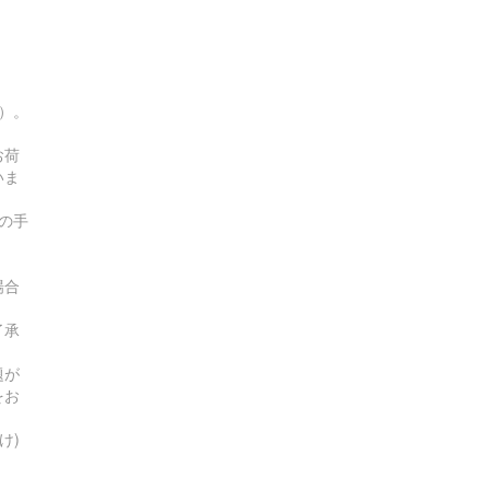
す）。
お荷
いま
の手
場合
了承
題が
をお
け)