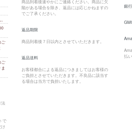
商品到着後速やかにご連絡ください。商品に欠
銀行
陥がある場合を除き、返品には応じかねますの
でご了承ください。
ん。
GM
0
返品期限
。
Ama
商品到着後７日以内とさせていただきます。
のご
ま
Am
払
返品送料
のご
りま
お客様都合による返品につきましてはお客様の
ご負担とさせていただきます。不良品に該当す
る場合は当方で負担いたします。
方法
トで
だけ