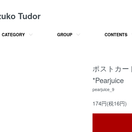
o Tudor
CATEGORY
GROUP
CONTENTS
ポストカー
*Pearjuice
pearjuice_9
174円(税16円)