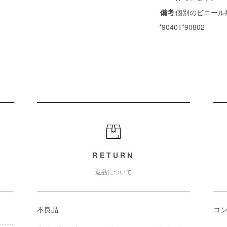
備考
個別のビニール
*90401*90802
RETURN
返品について
不良品
コ