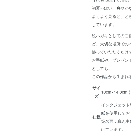
初夏っぽい、爽やか
よくよく見ると、と
しています。
絵ハガキとしてのご
ど、大切な場所での
飾っていただくだけ
お手紙や、プレゼン
としても。
この作品から生まれ
サイ
10cm×14.8
ズ
インクジェット
紙を使用してお
仕様
宛名面：真ん中
けています。