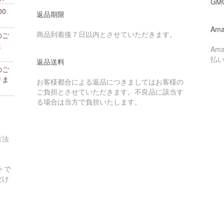
GM
0
返品期限
。
Ama
商品到着後７日以内とさせていただきます。
のご
ま
Am
払
返品送料
のご
りま
お客様都合による返品につきましてはお客様の
ご負担とさせていただきます。不良品に該当す
る場合は当方で負担いたします。
方法
トで
だけ