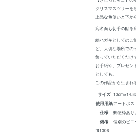
クリスマスツリーを
上品な色使いと下か
宛名面も切手の貼る
絵ハガキとしてのご
ど、大切な場所での
飾っていただくだけ
お手紙や、プレゼン
としても。
この作品から生まれ
サイズ
10cm×14
使用用紙
アートポス
仕様
郵便枠あり
備考
個別のビニ
*91006