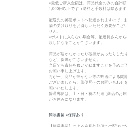
※最低ご購入金額は、商品代金のみの合計額
1,000円以上です（送料と手数料は除きま
配送先の郵便ポストへ配達されますので、
物の受け取りをお待ちいただく必要がござ
せん。
※ポストに入らない場合等、配達員さんから
渡しになることがございます。
商品が届かなかったり破損があったりした
など、保障がございません。
当店でも責任を負いかねますことを予めご
お願い申し上げます。
万が一、商品が届かない等の郵送による問
ございましたら、郵便局へのお問い合わせ
願いいたします。
普通郵便は、土・日・祝の配達 (商品のお届
がお休みになります。
簡易書留 ※保障あり
【簡易書留】による定形外郵便での配送に