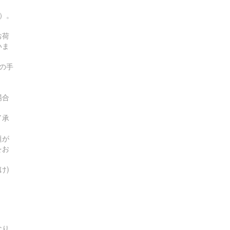
す）。
お荷
いま
の手
場合
了承
題が
をお
け)
なり