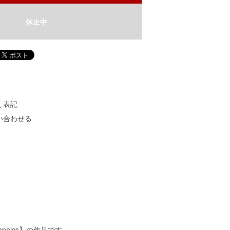
休止中
く表記
い合わせる
 Graphics】の作品です。