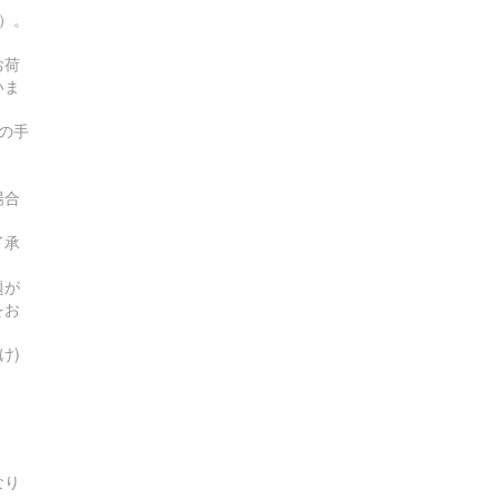
す）。
お荷
いま
の手
場合
了承
題が
をお
け)
なり