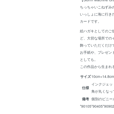
ちっちゃいこねずみ
いっしょに海に行き
カードです。
絵ハガキとしてのご
ど、大切な場所での
飾っていただくだけ
お手紙や、プレゼン
としても。
この作品から生まれ
サイズ
10cm×14.
インクジェッ
仕様
角が丸くなっ
備考
個別のビニー
*90105*90405*9090