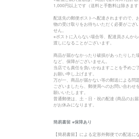
1,000円以上です（送料と手数料は除きま
配送先の郵便ポストへ配達されますので、
物の受け取りをお待ちいただく必要がござ
せん。
※ポストに入らない場合等、配達員さんから
渡しになることがございます。
商品が届かなかったり破損があったりした
など、保障がございません。
当店でも責任を負いかねますことを予めご
お願い申し上げます。
万が一、商品が届かない等の郵送による問
ございましたら、郵便局へのお問い合わせ
願いいたします。
普通郵便は、土・日・祝の配達 (商品のお届
がお休みになります。
簡易書留 ※保障あり
【簡易書留】による定形外郵便での配送に