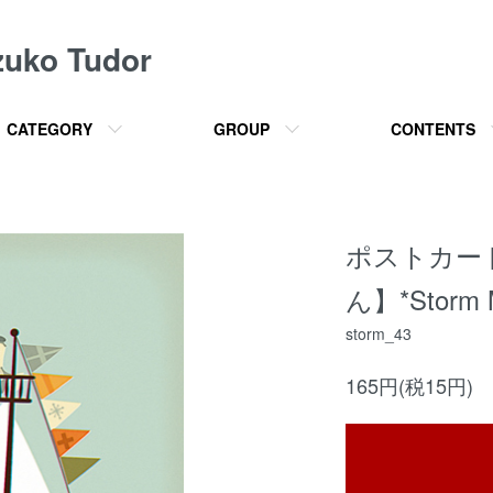
o Tudor
CATEGORY
GROUP
CONTENTS
ポストカー
ん】*Storm M
storm_43
165円(税15円)