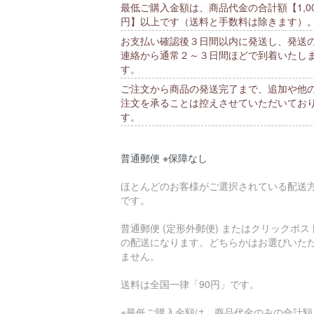
最低ご購入金額は、商品代金の合計額【1,00
円】以上です（送料と手数料は除きます）
お支払い確認後３日間以内に発送し、発送
連絡から通常２～３日間ほどで到着いたし
す。
ご注文から商品の発送完了まで、追加や他
注文を承ることは控えさせていただいてお
す。
普通郵便 ※保障なし
ほとんどのお客様がご選択されている配送
です。
普通郵便 (定形外郵便) またはクリックポス
の配送になります。どちらかはお選びいた
ません。
送料は全国一律「90円」です。
※最低ご購入金額は、商品代金のみの合計額