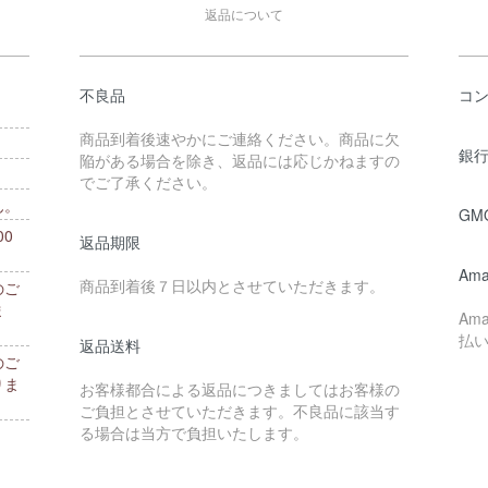
返品について
不良品
コ
商品到着後速やかにご連絡ください。商品に欠
銀行
陥がある場合を除き、返品には応じかねますの
でご了承ください。
ん。
GM
0
返品期限
。
Ama
商品到着後７日以内とさせていただきます。
のご
ま
Am
払
返品送料
のご
りま
お客様都合による返品につきましてはお客様の
ご負担とさせていただきます。不良品に該当す
る場合は当方で負担いたします。