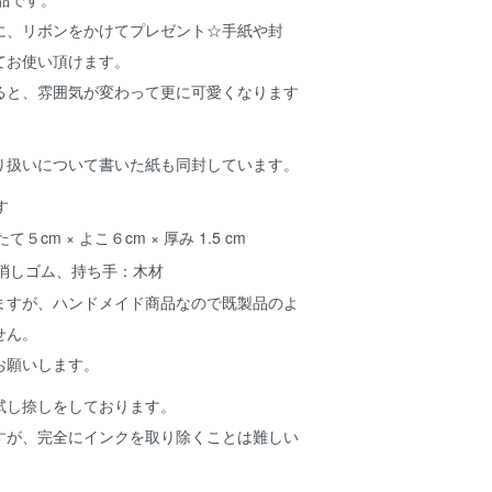
に、リボンをかけてプレゼント☆手紙や封
てお使い頂けます。
ると、雰囲気が変わって更に可愛くなります
り扱いについて書いた紙も同封しています。
５cm × よこ６cm × 厚み 1.5 cm
消しゴム、持ち手：木材
ますが、ハンドメイド商品なので既製品のよ
せん。
お願いします。
試し捺しをしております。
すが、完全にインクを取り除くことは難しい
。