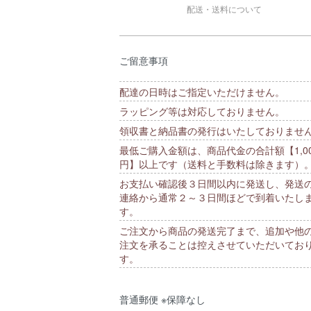
配送・送料について
ご留意事項
配達の日時はご指定いただけません。
ラッピング等は対応しておりません。
領収書と納品書の発行はいたしておりませ
最低ご購入金額は、商品代金の合計額【1,00
円】以上です（送料と手数料は除きます）
お支払い確認後３日間以内に発送し、発送
連絡から通常２～３日間ほどで到着いたし
す。
ご注文から商品の発送完了まで、追加や他
注文を承ることは控えさせていただいてお
す。
普通郵便 ※保障なし