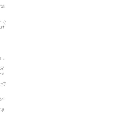
方法
トで
だけ
す）。
お荷
いま
の手
場合
了承