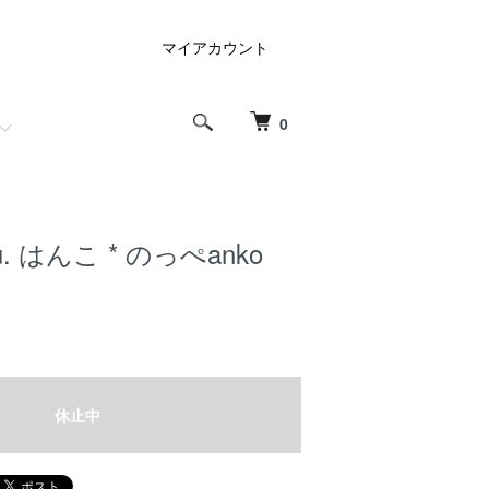
マイアカウント
0
ou. はんこ * のっぺanko
休止中