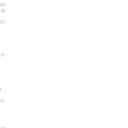
題が
をお
け)
なり
す）。
った