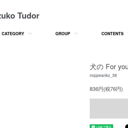
o Tudor
CATEGORY
GROUP
CONTENTS
犬の For y
noppeanko_38
836円(税76円)