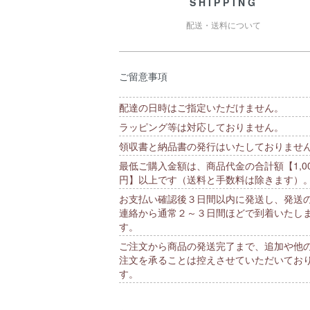
SHIPPING
配送・送料について
ご留意事項
配達の日時はご指定いただけません。
ラッピング等は対応しておりません。
領収書と納品書の発行はいたしておりませ
最低ご購入金額は、商品代金の合計額【1,00
円】以上です（送料と手数料は除きます）
お支払い確認後３日間以内に発送し、発送
連絡から通常２～３日間ほどで到着いたし
す。
ご注文から商品の発送完了まで、追加や他
注文を承ることは控えさせていただいてお
す。