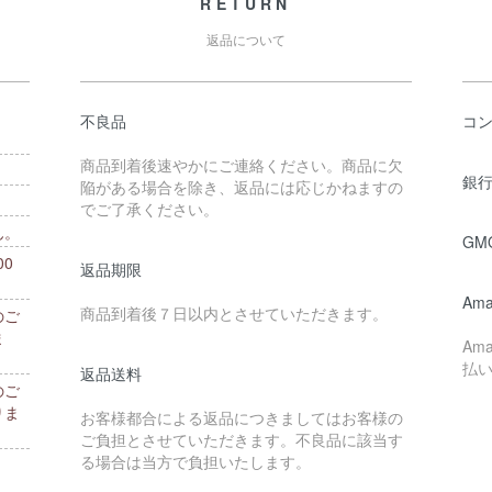
RETURN
返品について
不良品
コ
商品到着後速やかにご連絡ください。商品に欠
銀行
陥がある場合を除き、返品には応じかねますの
でご了承ください。
ん。
GM
0
返品期限
。
Ama
商品到着後７日以内とさせていただきます。
のご
ま
Am
払
返品送料
のご
りま
お客様都合による返品につきましてはお客様の
ご負担とさせていただきます。不良品に該当す
る場合は当方で負担いたします。