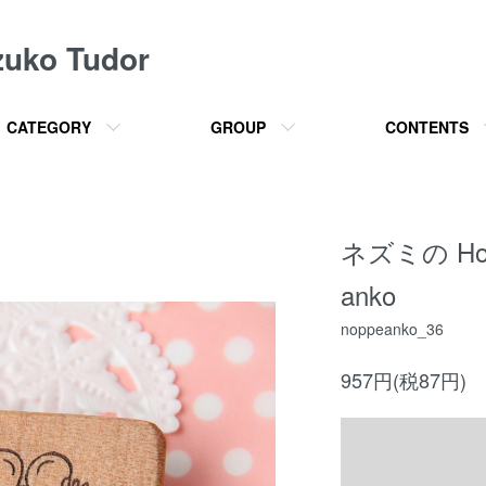
o Tudor
CATEGORY
GROUP
CONTENTS
ネズミの Ho
anko
noppeanko_36
957円(税87円)