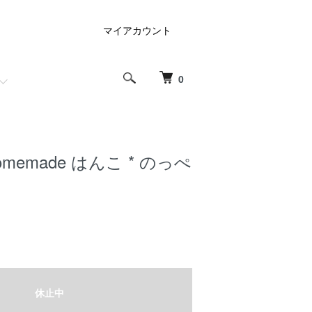
マイアカウント
0
memade はんこ * のっぺ
休止中