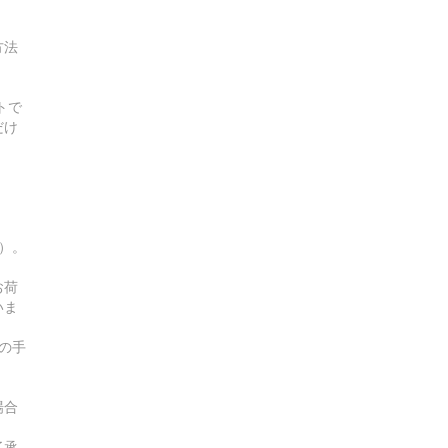
方法
トで
だけ
す）。
お荷
いま
の手
場合
了承