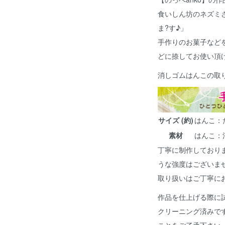
食いしん坊のネズミ
ま?す♪」
手作りのお菓子など
どに捺してお使い頂
消しゴムはんこの取
サイズ (約)
はんこ：たて
素材
はんこ：
丁寧に制作しており
うな強度はございま
取り扱いはご丁寧に
作品を仕上げる際に
クリーニング済みで