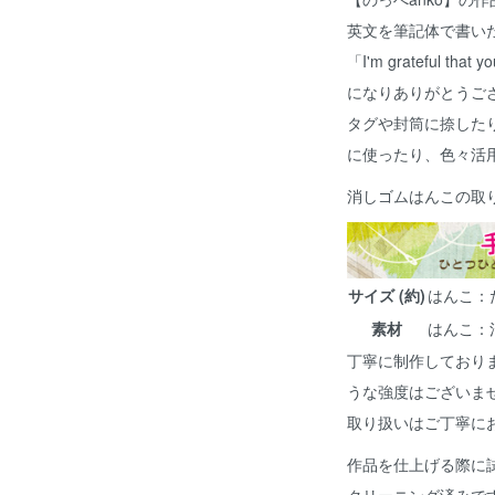
英文を筆記体で書い
「I'm grateful that
になりありがとうご
タグや封筒に捺した
に使ったり、色々活
消しゴムはんこの取
サイズ (約)
はんこ：たて
素材
はんこ：
丁寧に制作しており
うな強度はございま
取り扱いはご丁寧に
作品を仕上げる際に