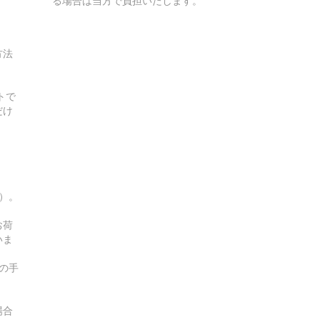
る場合は当方で負担いたします。
方法
トで
だけ
す）。
お荷
いま
の手
場合