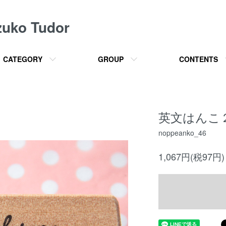
o Tudor
CATEGORY
GROUP
CONTENTS
英文はんこ２ 
noppeanko_46
1,067円(税97円)