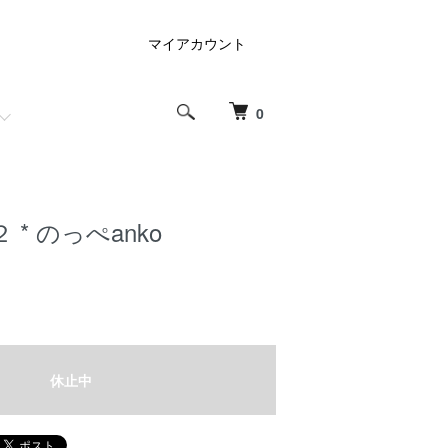
マイアカウント
0
* のっぺanko
休止中