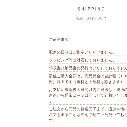
SHIPPING
配送・送料について
ご留意事項
配達の日時はご指定いただけません。
ラッピング等は対応しておりません。
領収書と納品書の発行はいたしておりませ
最低ご購入金額は、商品代金の合計額【1,00
円】以上です（送料と手数料は除きます）
お支払い確認後３日間以内に発送し、発送
連絡から通常２～３日間ほどで到着いたし
す。
ご注文から商品の発送完了まで、追加や他
注文を承ることは控えさせていただいてお
す。