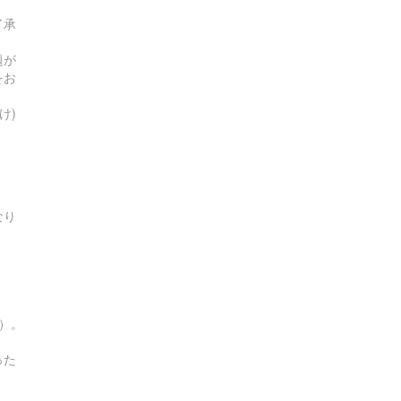
了承
題が
をお
け)
なり
す）。
った