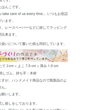
たはんこです。
 you take care of us every time.」いつもお世話
ざいます。
り、レースペーパーなどに捺してラッピング
用出来ます。
り扱いについて書いた紙も同封しています。
３cm × よこ 7.5 cm × 厚み 1.5 cm
消しゴム、持ち手：木材
ますが、ハンドメイド商品なので既製品のよ
せん。
お願いします。
試し捺しをしております。