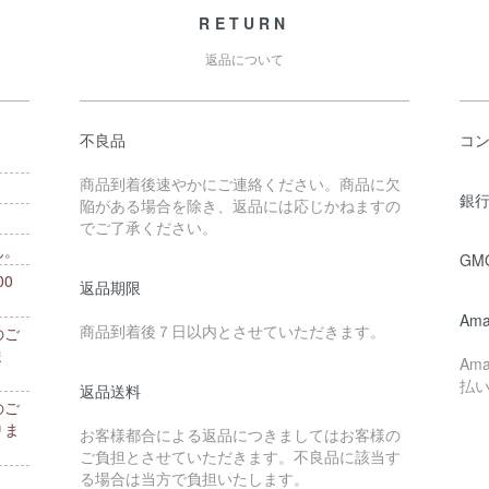
RETURN
返品について
不良品
コ
商品到着後速やかにご連絡ください。商品に欠
銀行
陥がある場合を除き、返品には応じかねますの
でご了承ください。
ん。
GM
0
返品期限
。
Ama
商品到着後７日以内とさせていただきます。
のご
ま
Am
払
返品送料
のご
りま
お客様都合による返品につきましてはお客様の
ご負担とさせていただきます。不良品に該当す
る場合は当方で負担いたします。