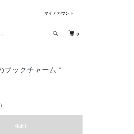
マイアカウント
0
のブックチャーム *
)
休止中