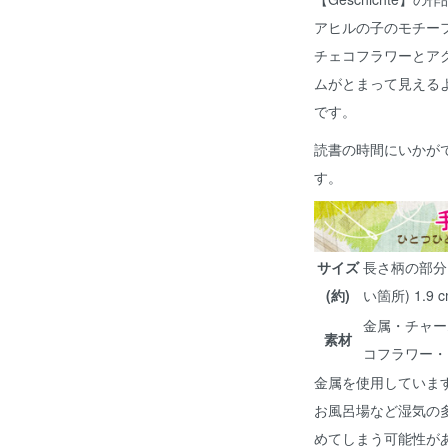
アヒルの子のモチー
チェコフラワーとア
ムがとまって見える
です。
読書の時間にいかが
す。
サイズ
長さ柄の部分 8
(約)
い箇所) 1.9 
金属・チャー
素材
コフラワー・
金属を使用していま
お風呂場など湿気の
めてしまう可能性が