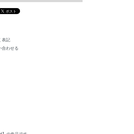
く表記
い合わせる
 bird】の作品です。