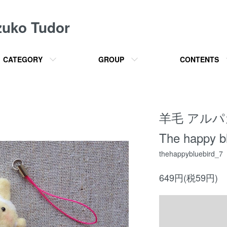
o Tudor
CATEGORY
GROUP
CONTENTS
羊毛 アルパ
The happy bl
thehappybluebird_7
649円(税59円)