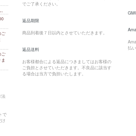
でご了承ください。
ん。
GM
0
返品期限
。
Ama
商品到着後７日以内とさせていただきます。
のご
ま
Am
払
返品送料
のご
りま
お客様都合による返品につきましてはお客様の
ご負担とさせていただきます。不良品に該当す
る場合は当方で負担いたします。
方法
トで
だけ