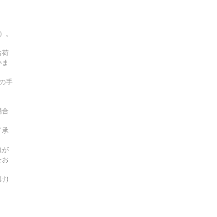
す）。
お荷
いま
の手
場合
了承
題が
をお
け)