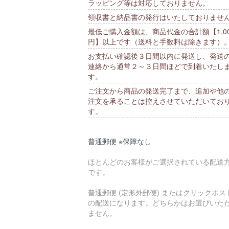
ラッピング等は対応しておりません。
領収書と納品書の発行はいたしておりませ
最低ご購入金額は、商品代金の合計額【1,00
円】以上です（送料と手数料は除きます）
お支払い確認後３日間以内に発送し、発送
連絡から通常２～３日間ほどで到着いたし
す。
ご注文から商品の発送完了まで、追加や他
注文を承ることは控えさせていただいてお
す。
普通郵便 ※保障なし
ほとんどのお客様がご選択されている配送
です。
普通郵便 (定形外郵便) またはクリックポス
の配送になります。どちらかはお選びいた
ません。