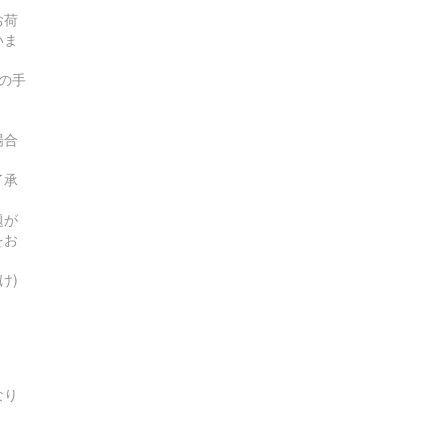
お荷
いま
の手
場合
了承
題が
をお
け)
なり