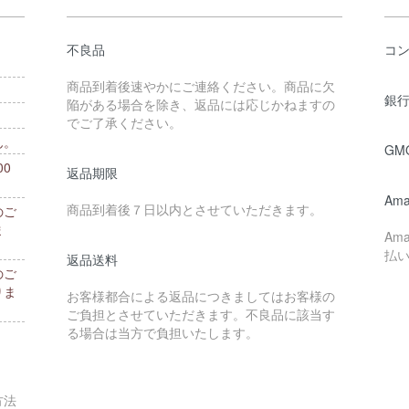
不良品
コ
商品到着後速やかにご連絡ください。商品に欠
銀行
陥がある場合を除き、返品には応じかねますの
でご了承ください。
ん。
GM
0
返品期限
。
Ama
商品到着後７日以内とさせていただきます。
のご
ま
Am
払
返品送料
のご
りま
お客様都合による返品につきましてはお客様の
ご負担とさせていただきます。不良品に該当す
る場合は当方で負担いたします。
方法