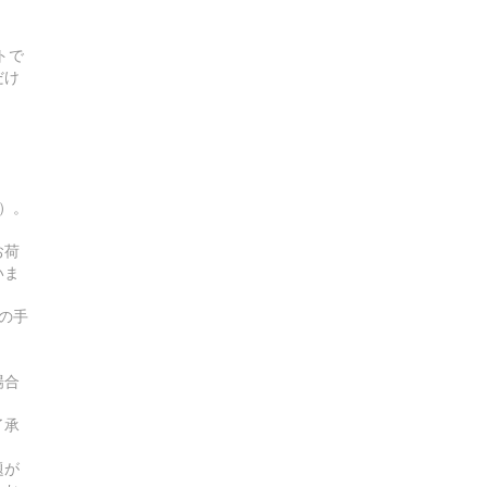
トで
だけ
す）。
お荷
いま
の手
場合
了承
題が