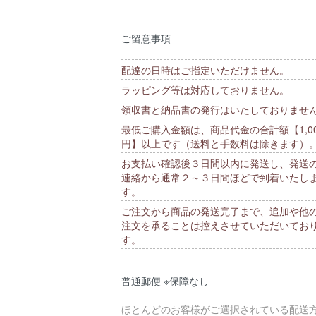
ご留意事項
配達の日時はご指定いただけません。
ラッピング等は対応しておりません。
領収書と納品書の発行はいたしておりませ
最低ご購入金額は、商品代金の合計額【1,00
円】以上です（送料と手数料は除きます）
お支払い確認後３日間以内に発送し、発送
連絡から通常２～３日間ほどで到着いたし
す。
ご注文から商品の発送完了まで、追加や他
注文を承ることは控えさせていただいてお
す。
普通郵便 ※保障なし
ほとんどのお客様がご選択されている配送