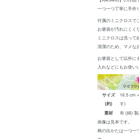
一つ一つ丁寧に手作
付属のミニクロスで
お箸袋が汚れにくく
ミニクロスは洗って
清潔のため、マメな
お箸袋として以外にも
入れなどにもお使い
サイズ
16.5 c
(約)
す)
素材
布 (綿) 
画像は見本です。
柄の出かたは一つ一