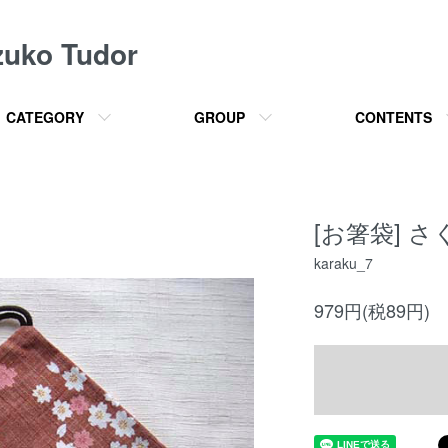
o Tudor
CATEGORY
GROUP
CONTENTS
[お箸袋] さ
karaku_7
979円(税89円)