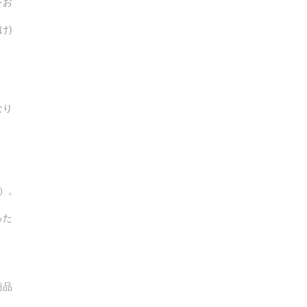
をお
け)
なり
す）。
った
商品