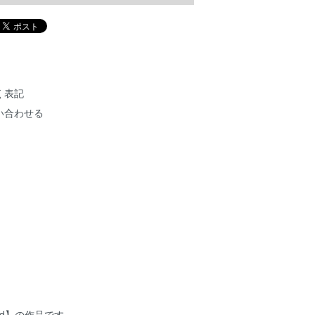
く表記
い合わせる
 bird】の作品です。