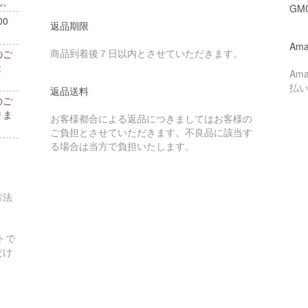
ん。
GM
0
返品期限
。
Ama
商品到着後７日以内とさせていただきます。
のご
ま
Am
払
返品送料
のご
りま
お客様都合による返品につきましてはお客様の
ご負担とさせていただきます。不良品に該当す
る場合は当方で負担いたします。
方法
トで
だけ