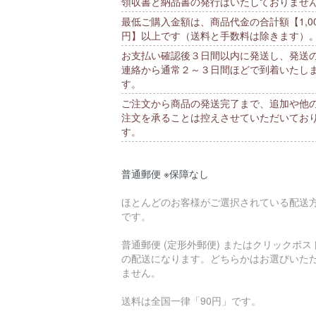
領収書と納品書の発行はいたしておりませ
最低ご購入金額は、商品代金の合計額【1,00
円】以上です（送料と手数料は除きます）
お支払い確認後３日間以内に発送し、発送
連絡から通常２～３日間ほどで到着いたし
す。
ご注文から商品の発送完了まで、追加や他
注文を承ることは控えさせていただいてお
す。
普通郵便 ※保障なし
ほとんどのお客様がご選択されている配送
です。
普通郵便 (定形外郵便) またはクリックポス
の配送になります。どちらかはお選びいた
ません。
送料は全国一律「90円」です。