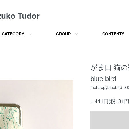
o Tudor
CATEGORY
GROUP
CONTENTS
がま口 猫の観客
blue bird
thehappybluebird_88
1,441円(税131円