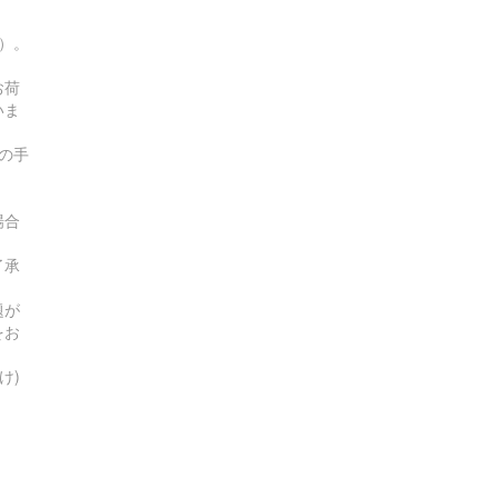
す）。
お荷
いま
の手
場合
了承
題が
をお
け)