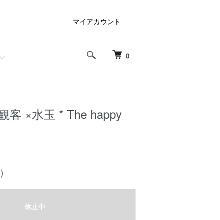
マイアカウント
0
 ×水玉 * The happy
)
休止中