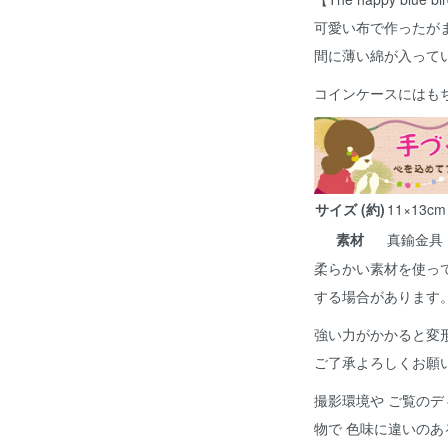
可愛い布で作ったが
間に薄い綿が入って
コインケースにはも
サイズ (約)
11×13c
素材
真鍮金具
柔らかい素材を使っ
する場合があります
強い力がかかると変
ご了承よろしくお願
撮影環境や ご覧のデ
物で 色味に違いの