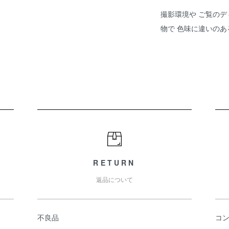
撮影環境や ご覧のデ
物で 色味に違いの
RETURN
返品について
不良品
コ