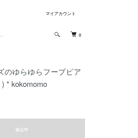
マイアカウント
0
ズのゆらゆらフープピア
 * kokomomo
休止中