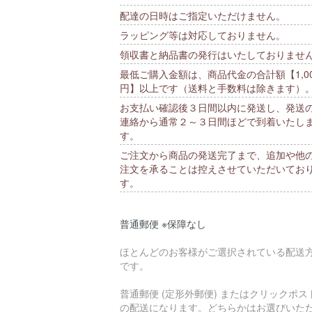
配達の日時はご指定いただけません。
ラッピング等は対応しておりません。
領収書と納品書の発行はいたしておりませ
最低ご購入金額は、商品代金の合計額【1,00
円】以上です（送料と手数料は除きます）
お支払い確認後３日間以内に発送し、発送
連絡から通常２～３日間ほどで到着いたし
す。
ご注文から商品の発送完了まで、追加や他
注文を承ることは控えさせていただいてお
す。
普通郵便 ※保障なし
ほとんどのお客様がご選択されている配送
です。
普通郵便 (定形外郵便) またはクリックポス
の配送になります。どちらかはお選びいた