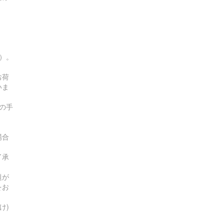
す）。
お荷
いま
の手
場合
了承
題が
をお
け)