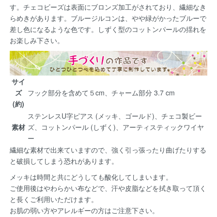
す。チェコビーズは表面にブロンズ加工がされており、繊細なき
らめきがあります。ブルージルコンは、やや緑がかったブルーで
差し色になるような色です。しずく型のコットンパールの揺れを
お楽しみ下さい。
サイ
ズ
フック部分を含めて５cm、チャーム部分 3.7 cm
(約)
ステンレスU字ピアス (メッキ、ゴールド)、チェコ製ビー
素材
ズ、コットンパール (しずく)、アーティスティックワイヤ
ー
繊細な素材で出来ていますので、強く引っ張ったり曲げたりする
と破損してしまう恐れがあります。
メッキは時間と共にどうしても酸化してしまいます。
ご使用後はやわらかい布などで、汗や皮脂などを拭き取って頂く
と長くご利用いただけます。
お肌の弱い方やアレルギーの方はご注意下さい。