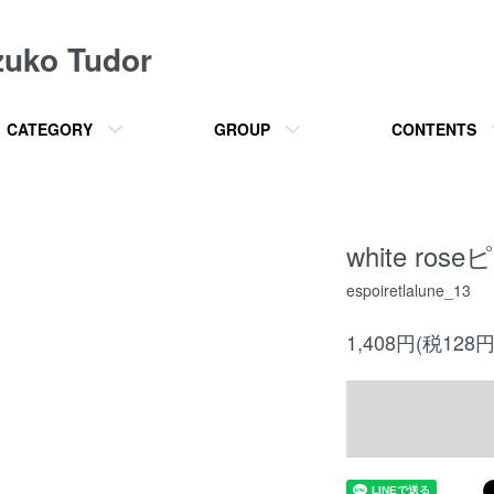
o Tudor
CATEGORY
GROUP
CONTENTS
white roseピ
espoiretlalune_13
1,408円(税128円