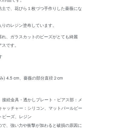
粘土で、花びら１枚づつ手作りした薔薇にな
入りのレジン塗布しています。
揺れ、ガラスカットのビーズがとても綺麗
アスです。
) 4.5 cm、薔薇の部分直径２cm
、接続金具・透かしプレート・ピアス部：メ
キャッチャー：シリコン、マットパールビー
トビーズ、レジン
ので、強い力や衝撃が加わると破損の原因に