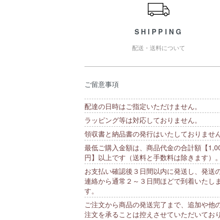
SHIPPING
配送・送料について
ご留意事項
配達の日時はご指定いただけません。
ラッピング等は対応しておりません。
領収書と納品書の発行はいたしておりませ
最低ご購入金額は、商品代金の合計額【1,00
円】以上です（送料と手数料は除きます）
お支払い確認後３日間以内に発送し、発送
連絡から通常２～３日間ほどで到着いたし
す。
ご注文から商品の発送完了まで、追加や他
注文を承ることは控えさせていただいてお