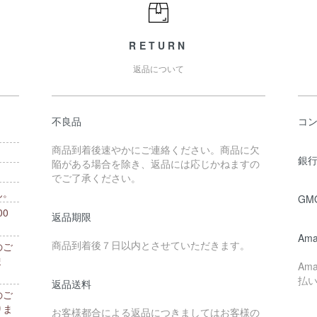
RETURN
返品について
不良品
コ
商品到着後速やかにご連絡ください。商品に欠
銀行
陥がある場合を除き、返品には応じかねますの
でご了承ください。
ん。
GM
0
返品期限
。
Ama
商品到着後７日以内とさせていただきます。
のご
ま
Am
払
返品送料
のご
りま
お客様都合による返品につきましてはお客様の