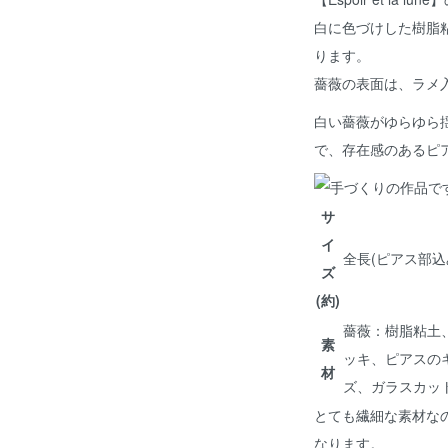
白に色づけした樹脂
ります。
薔薇の表面は、ラメ
白い薔薇がゆらゆら
で、存在感のあるピ
サ
イ
全長(ピアス部込み
ズ
(約)
薔薇：樹脂粘土
素
ッキ、ピアスの
材
ズ、ガラスカッ
とても繊細な素材な
なります。