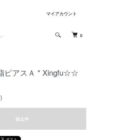
マイアカウント
0
アスＡ * Xingfu☆☆
)
休止中