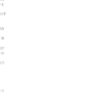
いま
の手
場合
了承
題が
をお
け)
なり