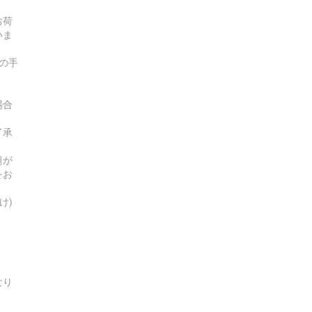
お荷
いま
の手
場合
了承
題が
をお
け)
なり