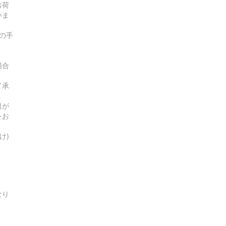
お荷
いま
の手
場合
了承
題が
をお
け)
なり