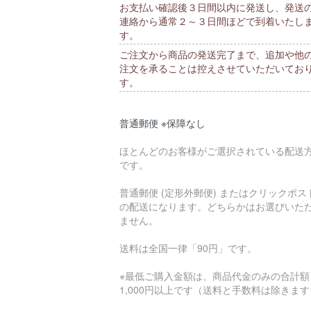
お支払い確認後３日間以内に発送し、発送
連絡から通常２～３日間ほどで到着いたし
す。
ご注文から商品の発送完了まで、追加や他
注文を承ることは控えさせていただいてお
す。
普通郵便 ※保障なし
ほとんどのお客様がご選択されている配送
です。
普通郵便 (定形外郵便) またはクリックポス
の配送になります。どちらかはお選びいた
ません。
送料は全国一律「90円」です。
※最低ご購入金額は、商品代金のみの合計額
1,000円以上です（送料と手数料は除きま