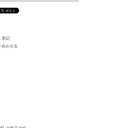
く表記
い合わせる
 bird】の作品です。