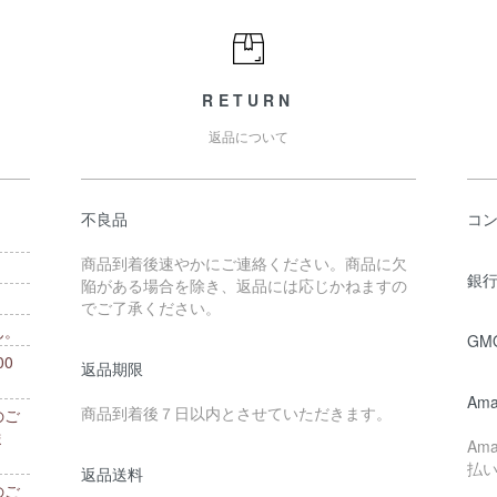
RETURN
返品について
不良品
コ
商品到着後速やかにご連絡ください。商品に欠
銀行
陥がある場合を除き、返品には応じかねますの
でご了承ください。
ん。
GM
0
返品期限
。
Ama
商品到着後７日以内とさせていただきます。
のご
ま
Am
払
返品送料
のご