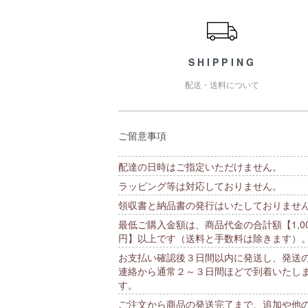
ショッピングガイド
SHIPPING
配送・送料について
ご留意事項
配達の日時はご指定いただけません。
ラッピング等は対応しておりません。
領収書と納品書の発行はいたしておりませ
最低ご購入金額は、商品代金の合計額【1,00
円】以上です（送料と手数料は除きます）
お支払い確認後３日間以内に発送し、発送
連絡から通常２～３日間ほどで到着いたし
す。
ご注文から商品の発送完了まで、追加や他