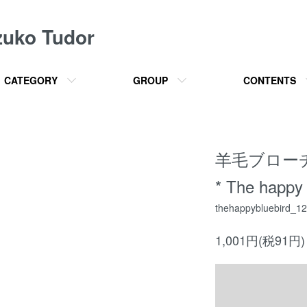
o Tudor
CATEGORY
GROUP
CONTENTS
羊毛ブロー
* The happy 
thehappybluebird_1
1,001円(税91円)