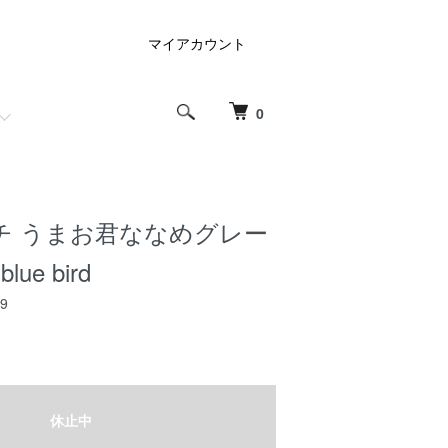
マイアカウント
0
チ うまお君ななめグレー
blue bird
29
休止中