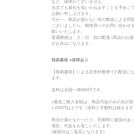
など、保障がございません。
当店でも責任を負いかねますことを予めご
お願い申し上げます。
万が一、商品が届かない等の郵送による問
ございましたら、郵便局へのお問い合わせ
願いいたします。
普通郵便は、土・日・祝の配達 (商品のお届
がお休みになります。
簡易書留 ※保障あり
【簡易書留】による定形外郵便での配送に
ます。
送料は全国一律690円です。
※最低ご購入金額は、商品代金のみの合計額
1,000円以上です（送料と手数料は除きま
商品が届かなかったり、到着時に破損があ
場合、代金をお返しいたします。
(破損分はご返品となります)