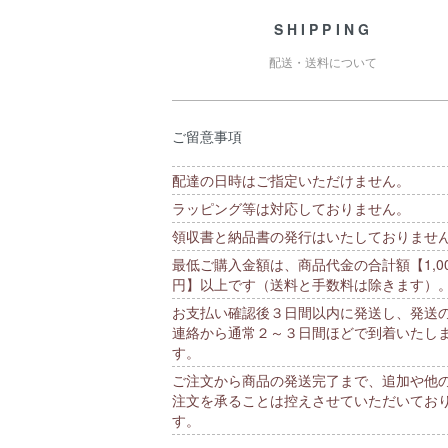
SHIPPING
配送・送料について
ご留意事項
配達の日時はご指定いただけません。
ラッピング等は対応しておりません。
領収書と納品書の発行はいたしておりませ
最低ご購入金額は、商品代金の合計額【1,00
円】以上です（送料と手数料は除きます）
お支払い確認後３日間以内に発送し、発送
連絡から通常２～３日間ほどで到着いたし
す。
ご注文から商品の発送完了まで、追加や他
注文を承ることは控えさせていただいてお
す。