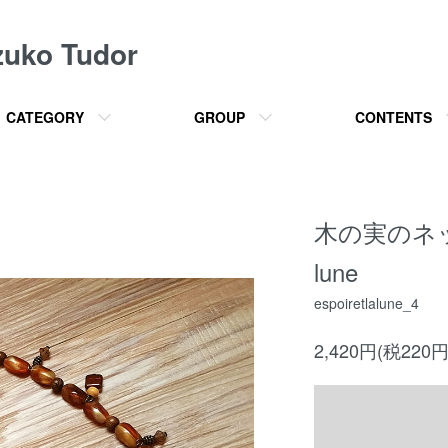
o Tudor
CATEGORY
GROUP
CONTENTS
木の実のネックレ
lune
espoiretlalune_4
2,420円(税220円