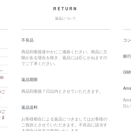
RETURN
返品について
不良品
コ
商品到着後速やかにご連絡ください。商品に欠
銀行
陥がある場合を除き、返品には応じかねますの
でご了承ください。
ん。
GM
0
返品期限
。
Ama
商品到着後７日以内とさせていただきます。
のご
ま
Am
払
返品送料
のご
りま
お客様都合による返品につきましてはお客様の
ご負担とさせていただきます。不良品に該当す
る場合は当方で負担いたします。