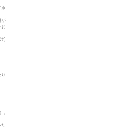
了承
題が
をお
け)
なり
す）。
った