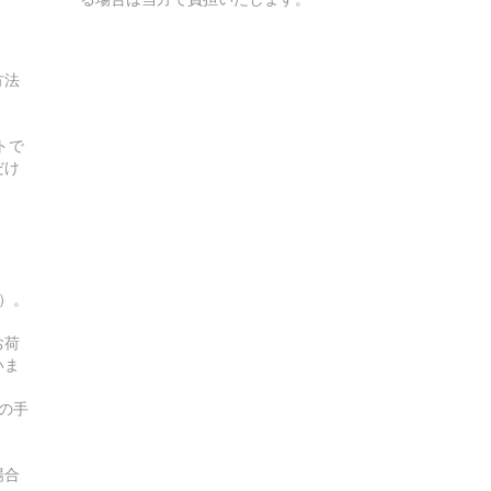
方法
トで
だけ
す）。
お荷
いま
の手
場合