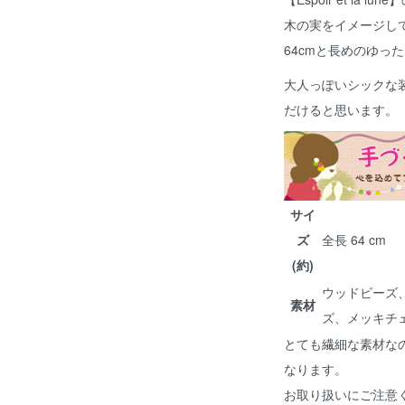
木の実をイメージし
64cmと長めのゆっ
大人っぽいシックな
だけると思います。
サイ
ズ
全長 64 cm
(約)
ウッドビーズ
素材
ズ、メッキチェ
とても繊細な素材な
なります。
お取り扱いにご注意