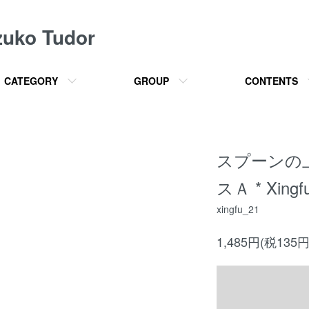
o Tudor
CATEGORY
GROUP
CONTENTS
スプーンの
スＡ * Xing
xingfu_21
1,485円(税135円