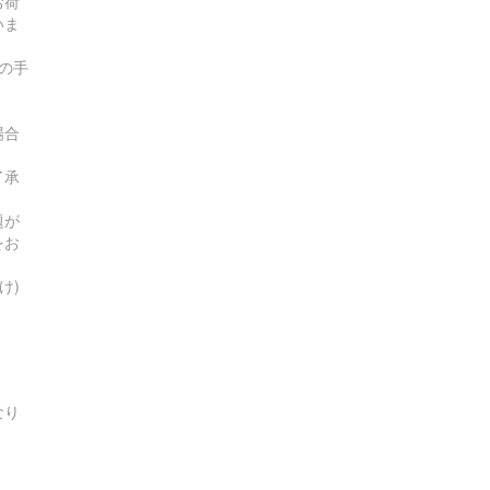
お荷
いま
の手
場合
了承
題が
をお
け)
なり