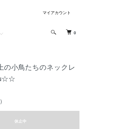
マイアカウント
0
上の小鳥たちのネックレ
fu☆☆
)
休止中