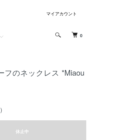
マイアカウント
0
フのネックレス *Miaou
)
休止中