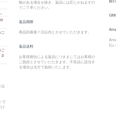
銀行
陥がある場合を除き、返品には応じかねますの
でご了承ください。
ん。
GM
0
返品期限
。
Ama
商品到着後７日以内とさせていただきます。
のご
ま
Am
払
返品送料
のご
りま
お客様都合による返品につきましてはお客様の
ご負担とさせていただきます。不良品に該当す
る場合は当方で負担いたします。
方法
トで
だけ