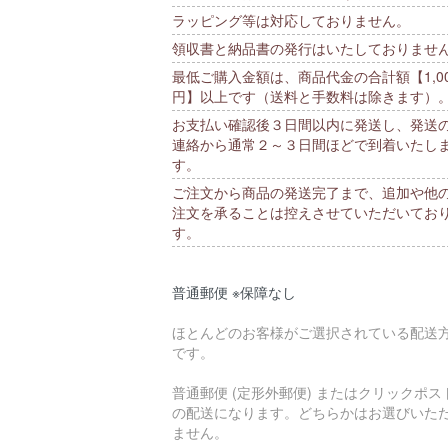
ラッピング等は対応しておりません。
領収書と納品書の発行はいたしておりませ
最低ご購入金額は、商品代金の合計額【1,00
円】以上です（送料と手数料は除きます）
お支払い確認後３日間以内に発送し、発送
連絡から通常２～３日間ほどで到着いたし
す。
ご注文から商品の発送完了まで、追加や他
注文を承ることは控えさせていただいてお
す。
普通郵便 ※保障なし
ほとんどのお客様がご選択されている配送
です。
普通郵便 (定形外郵便) またはクリックポス
の配送になります。どちらかはお選びいた
ません。