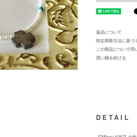
返品について
特定商取引法に基づ
この商品について問
買い物を続ける
DETAIL
【*Miaou 626*】