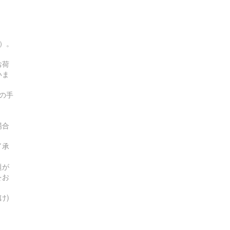
す）。
お荷
いま
の手
場合
了承
題が
をお
け)