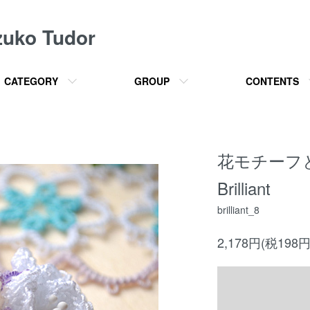
o Tudor
CATEGORY
GROUP
CONTENTS
花モチーフ
Brilliant
brilliant_8
2,178円(税198円