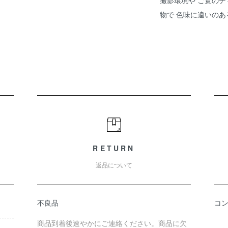
撮影環境や ご覧のデ
物で 色味に違いの
RETURN
返品について
不良品
コ
商品到着後速やかにご連絡ください。商品に欠