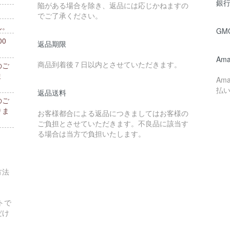
銀行
陥がある場合を除き、返品には応じかねますの
でご了承ください。
ん。
GM
0
返品期限
。
Ama
商品到着後７日以内とさせていただきます。
のご
ま
Am
払
返品送料
のご
りま
お客様都合による返品につきましてはお客様の
ご負担とさせていただきます。不良品に該当す
る場合は当方で負担いたします。
方法
トで
だけ