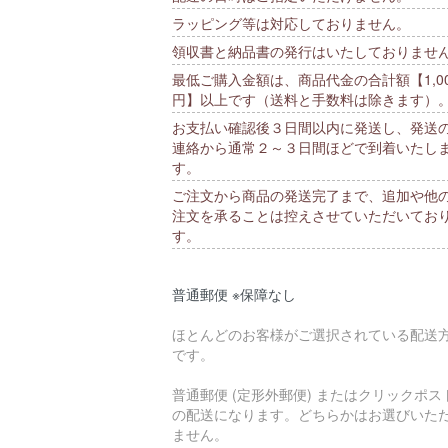
ラッピング等は対応しておりません。
領収書と納品書の発行はいたしておりませ
最低ご購入金額は、商品代金の合計額【1,00
円】以上です（送料と手数料は除きます）
お支払い確認後３日間以内に発送し、発送
連絡から通常２～３日間ほどで到着いたし
す。
ご注文から商品の発送完了まで、追加や他
注文を承ることは控えさせていただいてお
す。
普通郵便 ※保障なし
ほとんどのお客様がご選択されている配送
です。
普通郵便 (定形外郵便) またはクリックポス
の配送になります。どちらかはお選びいた
ません。