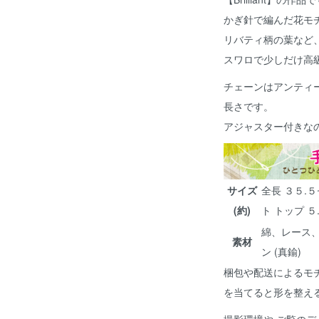
かぎ針で編んだ花モ
リバティ柄の葉など
スワロで少しだけ高
チェーンはアンティ
長さです。
アジャスター付きな
サイズ
全長 ３５.
(約)
ト トップ ５
綿、レース、
素材
ン (真鍮)
梱包や配送によるモ
を当てると形を整え