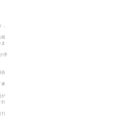
す）。
お荷
いま
の手
場合
了承
題が
をお
け)