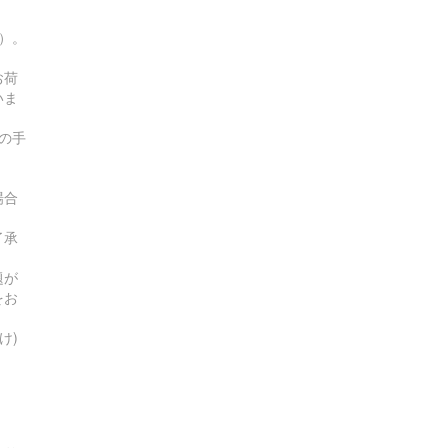
す）。
お荷
いま
の手
場合
了承
題が
をお
け)