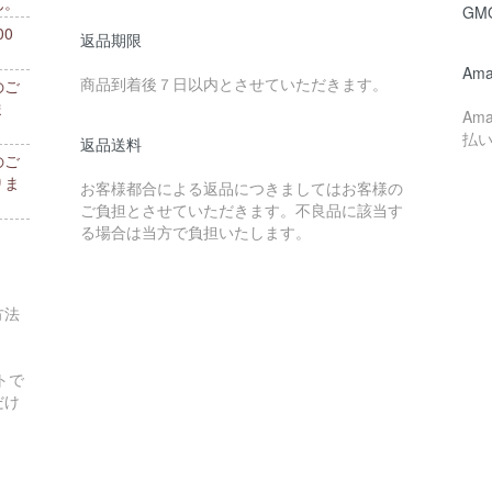
ん。
GM
0
返品期限
。
Ama
商品到着後７日以内とさせていただきます。
のご
ま
Am
払
返品送料
のご
りま
お客様都合による返品につきましてはお客様の
ご負担とさせていただきます。不良品に該当す
る場合は当方で負担いたします。
方法
トで
だけ