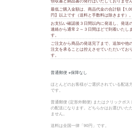
領収書と納品書の発行はいたしておりませ
最低ご購入金額は、商品代金の合計額【1,00
円】以上です（送料と手数料は除きます）
お支払い確認後３日間以内に発送し、発送
連絡から通常２～３日間ほどで到着いたし
す。
ご注文から商品の発送完了まで、追加や他
注文を承ることは控えさせていただいてお
す。
普通郵便 ※保障なし
ほとんどのお客様がご選択されている配送
です。
普通郵便 (定形外郵便) またはクリックポス
の配送になります。どちらかはお選びいた
ません。
送料は全国一律「90円」です。