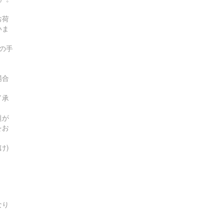
お荷
いま
の手
場合
了承
題が
をお
け)
なり