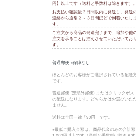
円】以上です（送料と手数料は除きます）
お支払い確認後３日間以内に発送し、発送
連絡から通常２～３日間ほどで到着いたし
す。
ご注文から商品の発送完了まで、追加や他
注文を承ることは控えさせていただいてお
す。
普通郵便 ※保障なし
ほとんどのお客様がご選択されている配送
です。
普通郵便 (定形外郵便) またはクリックポス
の配送になります。どちらかはお選びいた
ません。
送料は全国一律「90円」です。
※最低ご購入金額は、商品代金のみの合計額
1,000円以上です（送料と手数料は除きま