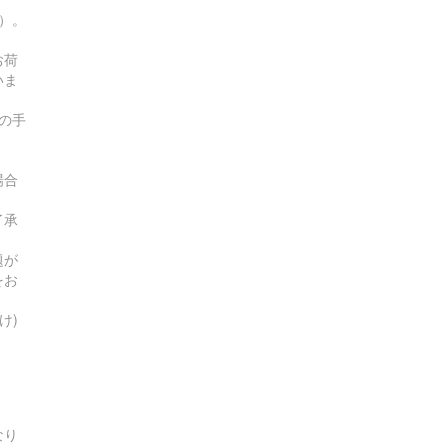
す）。
お荷
いま
の手
場合
了承
題が
をお
け)
なり