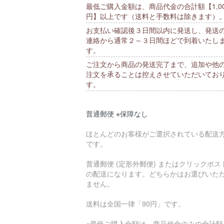
最低ご購入金額は、商品代金の合計額【1,00
円】以上です（送料と手数料は除きます）
お支払い確認後３日間以内に発送し、発送
連絡から通常２～３日間ほどで到着いたし
す。
ご注文から商品の発送完了まで、追加や他
注文を承ることは控えさせていただいてお
す。
普通郵便 ※保障なし
ほとんどのお客様がご選択されている配送
です。
普通郵便 (定形外郵便) またはクリックポス
の配送になります。どちらかはお選びいた
ません。
送料は全国一律「90円」です。
※最低ご購入金額は、商品代金のみの合計額