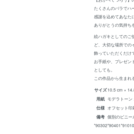
たくさんのバラでハ
感謝を込めてあなた
ありがとうの気持ち
絵ハガキとしてのご
ど、大切な場所での
飾っていただくだけ
お手紙や、プレゼン
としても。
この作品から生まれ
サイズ
10.5 cm × 14
用紙
モデラトーン 2
仕様
オフセット印
備考
個別のビニー
*90302*90401*9101