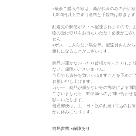
※最低ご購入金額は、商品代金のみの合計額
1,000円以上です（送料と手数料は除きま
配送先の郵便ポストへ配達されますので、
物の受け取りをお待ちいただく必要がござ
せん。
※ポストに入らない場合等、配達員さんから
渡しになることがございます。
商品が届かなかったり破損があったりした
など、保障がございません。
当店でも責任を負いかねますことを予めご
お願い申し上げます。
万が一、商品が届かない等の郵送による問
ございましたら、郵便局へのお問い合わせ
願いいたします。
普通郵便は、土・日・祝の配達 (商品のお届
がお休みになります。
簡易書留 ※保障あり