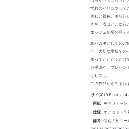
憧れのパリにやって
美しい景色、美味し
さあ、次はどこに行
エッフェル塔の見え
絵ハガキとしてのご
ど、大切な場所での
飾っていただくだけ
お手紙や、プレゼン
としても。
この作品から生まれ
サイズ
10.5 cm × 14
用紙
モデラトーン 2
仕様
オフセット印
備考
個別のビニー
*90401*90703*9080