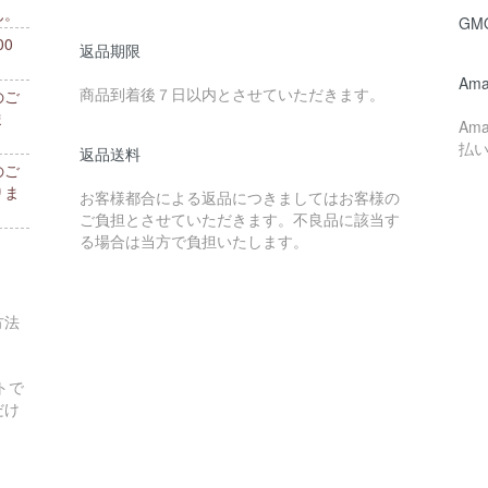
ん。
GM
0
返品期限
。
Ama
商品到着後７日以内とさせていただきます。
のご
ま
Am
払
返品送料
のご
りま
お客様都合による返品につきましてはお客様の
ご負担とさせていただきます。不良品に該当す
る場合は当方で負担いたします。
方法
トで
だけ