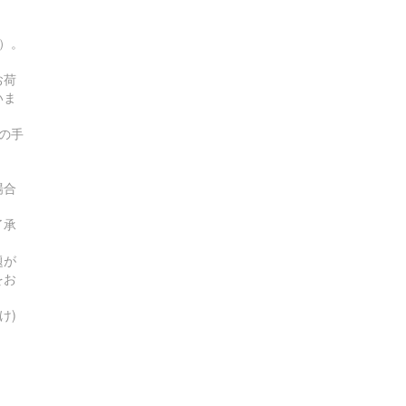
す）。
お荷
いま
の手
場合
了承
題が
をお
け)